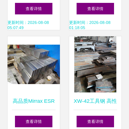
发报价与供应厂家
场走势解析 价格行
查看详情
查看详情
全解析——传众网
情、批发报价与优
更新时间：2026-08-08
更新时间：2026-08-08
05:07:49
01:18:05
推荐与锻造工艺指
质供应商概况
南
高品质Mirrax ESR
XW-42工具钢 高性
与Missax ESR模具
能模具钢的卓越之
查看详情
查看详情