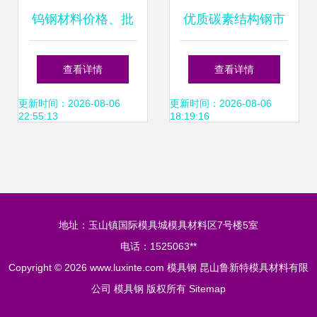
钨钢材料价格、批
优质碳素结构钢市
发报价与供应厂家
场走势解析 价格行
查看详情
查看详情
全解析——传众网
情、批发报价与优
更新时间：2026-08-06
更新时间：2026-08-06
22:55:13
18:19:16
推荐与锻造工艺指
质供应商概况
南
地址：玉山镇国际模具城模具材料区7号楼5室
电话：1525063**
Copyright © 2026
www.luxinte.com
模具钢
昆山鲁新特模具材料有限
公司
模具钢
版权所有
Sitemap