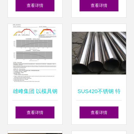
CR12MoV模具钢
胶制品厂 模具钢选
查看详情
查看详情
棒，规格齐全，配
材与应用的动态趋
送服务完善
势解析
雄峰集团 以模具钢
SUS420不锈钢 特
为核心，多元拓展
性、圆钢锻造与应
查看详情
查看详情
铸就产业协同新格
用解析