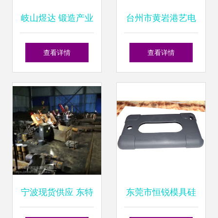
岐山煜达 锻造产业
台州市黄岩港艺电
中的匠心传承与创
器模具厂 匠心锻
查看详情
查看详情
新
造，抹泥板产品系
列概览
宁波现货供应 东特
东莞市恒锐模具硅