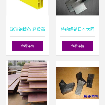
业升级
玻璃钢檩条 轻质高
特约经销日本大同
强，锻造防腐新选
NAK55易切削型预
查看详情
查看详情
择
硬钢 优质圆钢与模
具钢供应商——上
海结腾精密模具厂
的专业锻造服务