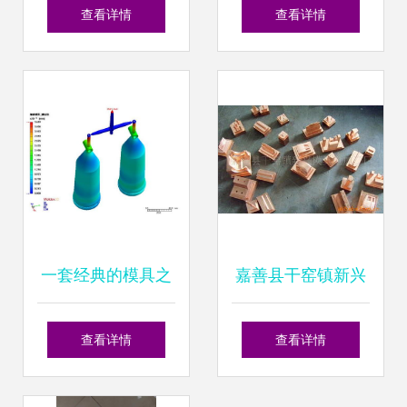
料模具厂 匠心锻
石 聚焦佛山市南海
查看详情
查看详情
造，铸就品质未来
区大沥爵富模具加
工厂与工具钢的应
用
一套经典的模具之
嘉善县干窑镇新兴
作，小小细节多个
模具电加工厂 专业
查看详情
查看详情
模具厂都没搞定
工具钢电镀加工产