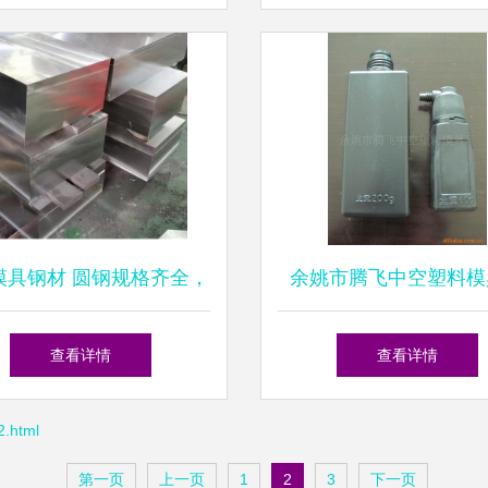
市场行情解析
0模具钢材 圆钢规格齐全，
余姚市腾飞中空塑料模
、切割、定制一站式服务
吹塑加工与锻造产品
查看详情
查看详情
.html
第一页
上一页
1
2
3
下一页