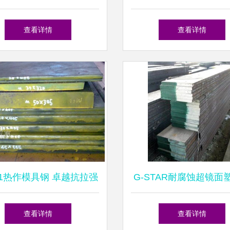
吨值多少钱？
为何“锻造”技术推高
查看详情
查看详情
A1热作模具钢 卓越抗拉强
G-STAR耐腐蚀超镜面
度下的多用途选择
具钢 材质特性、锻造
查看详情
查看详情