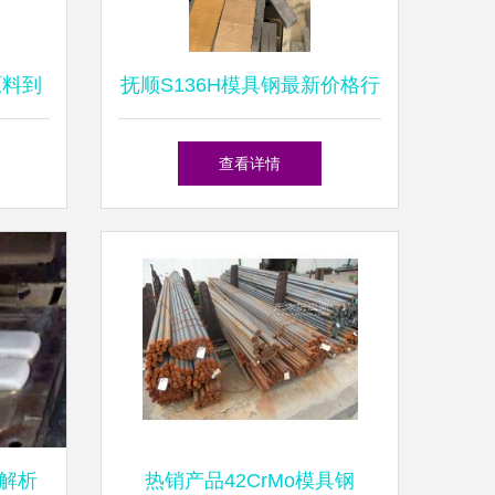
原料到
抚顺S136H模具钢最新价格行
旅
情分析与市场展望
查看详情
解析
热销产品42CrMo模具钢