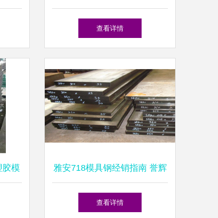
成本
42CrMo圆钢现货销售与锻造
查看详情
服务
塑胶模
雅安718模具钢经销指南 誉辉
工艺与
模具钢市场分析与用户需求洞
查看详情