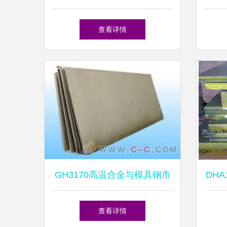
与加工要点
查看详情
GH3170高温合金与模具钢市
DH
场行情解析 价格、差异与应
查看详情